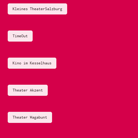
Kleines TheaterSalzburg
TimeOut
Kino im Kesselhaus
Theater Akzent
Theater Wagabunt