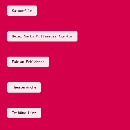
Kaiserfilm
Heinz Sambs Multimedia Agentur
Fabian Erblehner
TheaterArche
Tribüne Linz