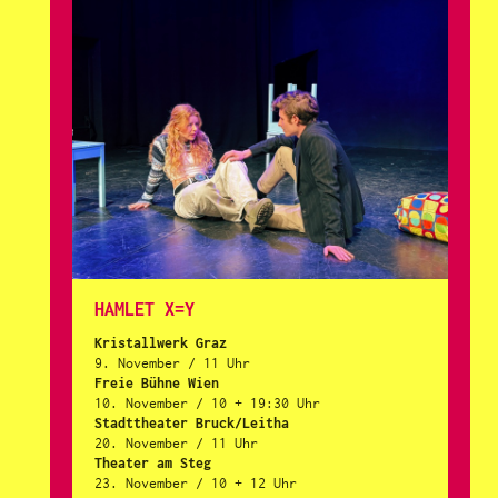
HAMLET X=Y
Kristallwerk Graz
9. November / 11 Uhr
Freie Bühne Wien
10. November / 10 + 19:30 Uhr
Stadttheater Bruck/Leitha
20. November / 11 Uhr
Theater am Steg
23. November / 10 + 12 Uhr