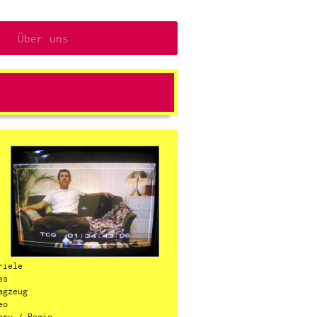
Über uns
riele
es
agzeug
eo
ory / Regie