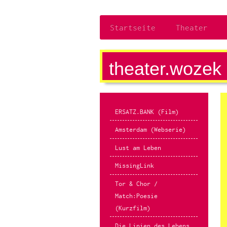
Startseite
Theater
theater.wozek
ERSATZ.BANK (Film)
Amsterdam (Webserie)
Lust am Leben
MissingLink
Tor & Chor /
Match:Poesie
(Kurzfilm)
Die Linien des Lebens