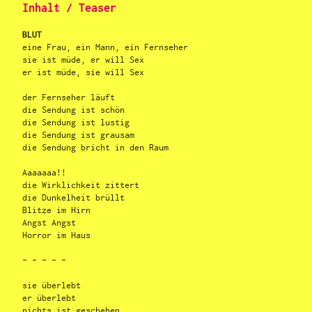
Inhalt / Teaser
BLUT
eine Frau, ein Mann, ein Fernseher
sie ist müde, er will Sex
er ist müde, sie will Sex
der Fernseher läuft
die Sendung ist schön
die Sendung ist lustig
die Sendung ist grausam
die Sendung bricht in den Raum
Aaaaaaa!!
die Wirklichkeit zittert
die Dunkelheit brüllt
Blitze im Hirn
Angst Angst
Horror im Haus
- - - - -
sie überlebt
er überlebt
nichts ist geschehen