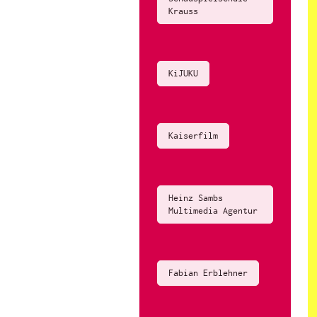
Krauss
KiJUKU
Kaiserfilm
Heinz Sambs
Multimedia Agentur
Fabian Erblehner