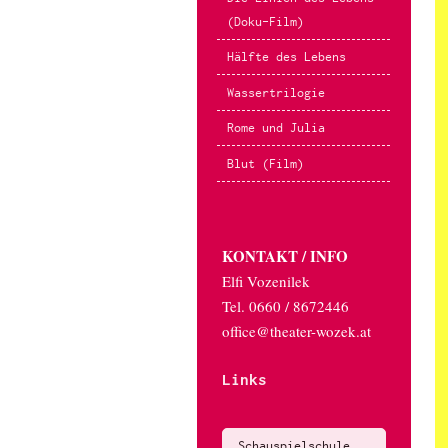
(Doku-Film)
Hälfte des Lebens
Wassertrilogie
Rome und Julia
Blut (Film)
KONTAKT / INFO
Elfi Vozenilek
Tel. 0660 / 8672446
office@theater-wozek.at
Links
Schauspielschule