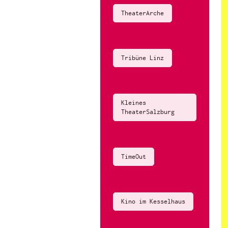
TheaterArche
Tribüne Linz
Kleines
TheaterSalzburg
TimeOut
Kino im Kesselhaus