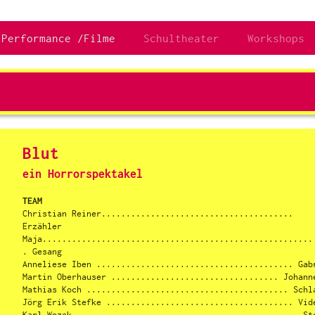
Performance /Filme
Schultheater
Workshops
Blut
ein Horrorspektakel
TEAM
Christian Reiner.......................................
Erzähler
Maja.......................................................
. Gesang
Anneliese Iben ........................................ Gab
Martin Oberhauser .................................. Johann
Mathias Koch ......................................... Schl
Jörg Erik Stefke ...................................... Vid
Karl Wozek ............................................. St